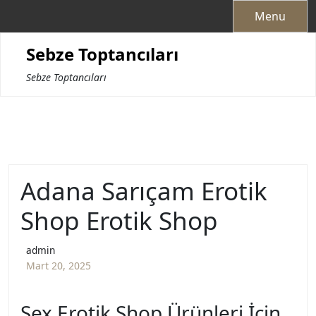
Skip
Menu
to
content
Sebze Toptancıları
Sebze Toptancıları
Adana Sarıçam Erotik
Shop Erotik Shop
admin
Mart 20, 2025
Sex Erotik Shop Ürünleri İçin