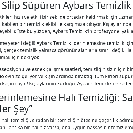
ri Silip Süpüren Aybars Temizlik
tkileri hızlı ve etkili bir şekilde ortadan kaldırmak için uzm
ıkabilen bir temizlik ekibi ile karşımıza çıkıyor. Kış aylarında
eyebilir. İşte bu yüzden, Aybars Temizlik’in profesyonel yakl
e yeterli değil! Aybars Temizlik, derinlemesine temizlik içi
, gerçek temizlik yalnızca görünür alanlarla sınırlı değil. Hal
lmak için bekliyor.
esepsiyonu ve esnek çalışma saatleri, temizliğin sizin için bi
e evinize geliyor ve kışın ardında bıraktığı tüm kirleri süpür
ı kaçırmayın! Kış aylarının zorluğu, Aybars Temizlik ile sadec
erinlemesine Halı Temizliği: Sa
Her Şey”
alı temizliği, sıradan bir temizliğin ötesine geçer. İlk adım
. Yani, antika bir halınız varsa, ona uygun hassas bir temizl