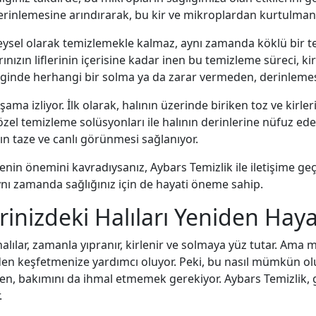
ı derinlemesine arındırarak, bu kir ve mikroplardan kurtulmanı
üzeysel olarak temizlemekle kalmaz, aynı zamanda köklü bir te
nızın liflerinin içerisine kadar inen bu temizleme süreci, kir
inde herhangi bir solma ya da zarar vermeden, derinlemesin
aşama izliyor. İlk olarak, halının üzerinde biriken toz ve kirl
zel temizleme solüsyonları ile halının derinlerine nüfuz eden
ın taze ve canlı görünmesi sağlanıyor.
menin önemini kavradıysanız, Aybars Temizlik ile iletişime 
ynı zamanda sağlığınız için de hayati öneme sahip.
erinizdeki Halıları Yeniden Ha
halılar, zamanla yıpranır, kirlenir ve solmaya yüz tutar. Ama
iden keşfetmenize yardımcı oluyor. Peki, bu nasıl mümkün olu
rken, bakımını da ihmal etmemek gerekiyor. Aybars Temizlik,
.