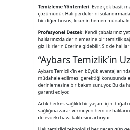
Temizleme Yöntemleri
: Evde çok basit ma
çözümüdür. Halı perdelerini sulandırmadan
bir diğer husus; lekenin hemen müdahale e
Profesyonel Destek
: Kendi çabalarınız yet
halılarınızda derinlemesine bir temizlik sağ
gizli kirlerin üzerine gidebilir. Siz de halı
“Aybars Temizlik’in U
Aybars Temizlik’in en büyük avantajlarından
müdahale edilmesi gerektiği konusunda eği
derinlemesine bir bakım sunuyor. Bu da ha
garanti ediyor.
Artık herkes sağlıklı bir yaşam için doğal 
sağlığına zarar vermeyen hem de halılarını
de evdeki hava kalitesini artırıyor.
Halı temizliği teknolojisi her geçen gün gel