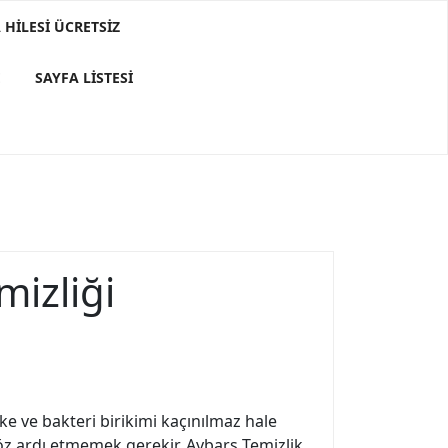
HILESI ÜCRETSIZ
E
SAYFA LISTESI
mizliği
ke ve bakteri birikimi kaçınılmaz hale
göz ardı etmemek gerekir. Aybars Temizlik,