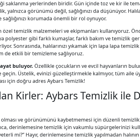
diği saklanma yerlerinden biridir. Gün içinde toz ve kir ile te
zlik, yalnızca görünümü değil, sağlığınızı da düşünüyor. Halı
 sağlığınızı korumada önemli bir rol oynuyor.
 özel temizlik malzemeleri ve ekipmanları kullanıyoruz. Önc
a polyester gibi farklı kumaşlar, farklı bakım ve temizlik gerek
iyor. Sonrasında, halılarınızı yıkamak için lapa lapa temizli
 de etkili bir temizleme sağlıyoruz.
hayat buluyor.
Özellikle çocukların ve evcil hayvanların bulu
 geçin. Üstelik, evinizi güzelleştirmekle kalmıyor, tüm aile 
ması için doğru adres Aybars Temizlik!
alan Kirler: Aybars Temizlik ile
lü olması ve görünümünü kaybetmemesi için düzenli temizlik
Ayrıca, derinlemesine temizlik için vakumlu süpürgelerinizi 
erli mi?” Hayır, derinlemesine temizlik yapılmadan halının i