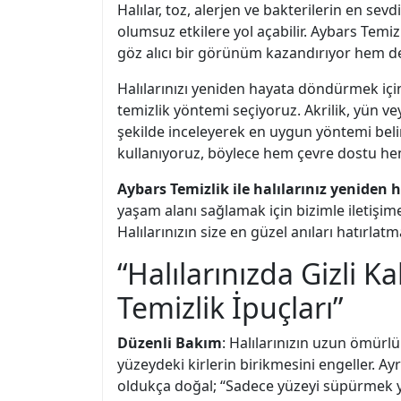
Halılar, toz, alerjen ve bakterilerin en sev
olumsuz etkilere yol açabilir. Aybars Temi
göz alıcı bir görünüm kazandırıyor hem de
Halılarınızı yeniden hayata döndürmek için
temizlik yöntemi seçiyoruz. Akrilik, yün vey
şekilde inceleyerek en uygun yöntemi belirl
kullanıyoruz, böylece hem çevre dostu hem
Aybars Temizlik ile halılarınız yeniden 
yaşam alanı sağlamak için bizimle iletişime
Halılarınızın size en güzel anıları hatırlat
“Halılarınızda Gizli K
Temizlik İpuçları”
Düzenli Bakım
: Halılarınızın uzun ömür
yüzeydeki kirlerin birikmesini engeller. 
oldukça doğal; “Sadece yüzeyi süpürmek yet