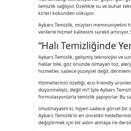
temizlik sağlıyor. Özellikle su ve buhar te
kirleri kökünden söküyor.
Aybars Temizlik, müşteri memnuniyetini her
verilerle hizmet kalitesini sürekli artırıy
“Halı Temizliğinde Ye
Aybars Temizlik, gelişmiş teknolojisi ve u
halılar bile, göz önünde olmayan toz, alerj
hizmetler, sadece yüzeysel değil, derinlemesi
Hizmetlerinin özelliği, eco-friendly ürün
düşünmeliyiz, değil mi? İşte Aybars Temizli
formülasyonlarla temizlik yapıyorlar. Bu 
Unutmayalım ki, hijyen sadece görsel bir so
Aybars Temizlik’in en öncelikli hedeflerinde
değiştirmek için bir adım atmaya ne dersin