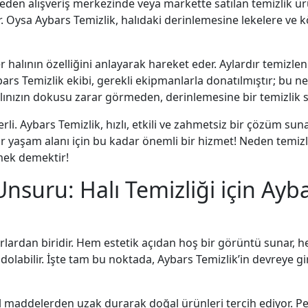
eden alışveriş merkezinde veya markette satılan temizlik ür
tır. Oysa Aybars Temizlik, halıdaki derinlemesine lekelere ve 
 halının özelliğini anlayarak hareket eder. Aylardır temizlen
Aybars Temizlik ekibi, gerekli ekipmanlarla donatılmıştır; bu n
halınızın dokusu zarar görmeden, derinlemesine bir temizlik s
 Aybars Temizlik, hızlı, etkili ve zahmetsiz bir çözüm suna
bir yaşam alanı için bu kadar önemli bir hizmet! Neden temizli
mek demektir!
nsuru: Halı Temizliği için Ayba
rlardan biridir. Hem estetik açıdan hoş bir görüntü sunar, h
 dolabilir. İşte tam bu noktada, Aybars Temizlik’in devreye gi
al maddelerden uzak durarak doğal ürünleri tercih ediyor. 