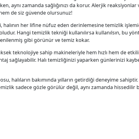
rken, aynı zamanda sağlığınızı da korur. Alerjik reaksiyonlar 
z hem de siz güvende olursunuz!
 halının her lifine nüfuz eden derinlemesine temizlik işlemidi
udur. Hangi temizlik tekniği kullanılırsa kullanılsın, bu yön
yenilenmiş gibi görünür ve temiz kokar.
ksek teknolojiye sahip makineleriyle hem hızlı hem de etkili 
j sağlayabilir. Halı temizliğinizi yaparken günlerinizi kayb
u, halıların bakımında yılların getirdiği deneyime sahiptir. 
r temizlik sadece gözle görülür değil, aynı zamanda hissedilir bi