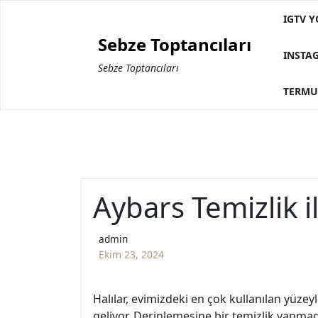
Skip
IGTV Y
to
Sebze Toptancıları
content
INSTA
Sebze Toptancıları
TERMU
Aybars Temizlik i
admin
Ekim 23, 2024
Halılar, evimizdeki en çok kullanılan yüze
geliyor. Derinlemesine bir temizlik yapmad