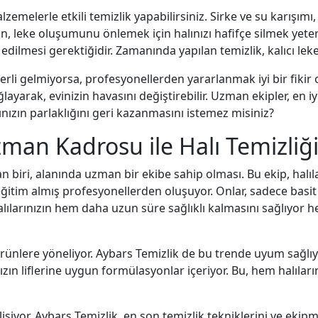
lzemelerle etkili temizlik yapabilirsiniz. Sirke ve su karışımı
, leke oluşumunu önlemek için halınızı hafifçe silmek yete
dilmesi gerektiğidir. Zamanında yapılan temizlik, kalıcı le
erli gelmiyorsa, profesyonellerden yararlanmak iyi bir fikir o
layarak, evinizin havasını değiştirebilir. Uzman ekipler, en i
larınızın parlaklığını geri kazanmasını istemez misiniz?
zman Kadrosu ile Halı Temizli
 biri, alanında uzman bir ekibe sahip olması. Bu ekip, halılar
tim almış profesyonellerden oluşuyor. Onlar, sadece basit 
lılarınızın hem daha uzun süre sağlıklı kalmasını sağlıyor 
ürünlere yöneliyor. Aybars Temizlik de bu trende uyum sağlıy
zın liflerine uygun formülasyonlar içeriyor. Bu, hem halıla
işiyor. Aybars Temizlik, en son temizlik tekniklerini ve ekipma