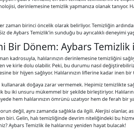
knolojisi, derinlemesine temizlik yapmanıza olanak tanıyor. Ha
 zaman birinci öncelik olarak belirliyor. Temizliğin ardınd
or. Siz de Aybars Temizlik’in sunduğu bu ayrıcalıklı deneyimi 
ni Bir Dönem: Aybars Temizlik i
zman kadrosuyla, halılarınızın derinlemesine temizliğini sağ
en ve kirle dolu olabilir. Peki, bu durumu nasıl değiştirebilir
ne bir hijyen sağlıyor. Halılarınızın liflerine kadar inen bir t
ler kullanarak doğaya zarar vermemek. Hepimiz temizlikte s
k bu iki unsuru mükemmel bir şekilde birleştiriyor. Halıların
sayede hem halılarınızın ömrünü uzatıyor hem de ferah bir y
run değil, aynı zamanda sağlıkla da ilgili. Alerjisi olanlar, 
n biri. Gelin, halı temizliğinde devrim niteliğindeki bu hizme
iz? Aybars Temizlik ile halılarınız yeniden hayat bulacak!