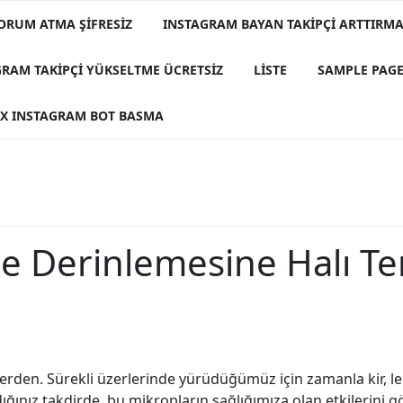
ORUM ATMA ŞIFRESIZ
INSTAGRAM BAYAN TAKIPÇI ARTTIRMA 
GRAM TAKIPÇI YÜKSELTME ÜCRETSIZ
LISTE
SAMPLE PAG
X INSTAGRAM BOT BASMA
le Derinlemesine Halı Te
ylerden. Sürekli üzerlerinde yürüdüğümüz için zamanla kir, le
ığınız takdirde, bu mikropların sağlığımıza olan etkilerini 