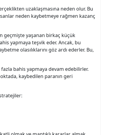
erçeklikten uzaklaşmasına neden olur. Bu
ın? İnsanlar neden kaybetmeye rağmen kazanç
man geçmişte yaşanan birkaç küçük
bahis yapmaya teşvik eder. Ancak, bu
etme olasılıklarını göz ardı ederler. Bu,
a fazla bahis yapmaya devam edebilirler.
noktada, kaybedilen paranın geri
ratejiler:
kkatli olmak ve mantıklı kararlar almak