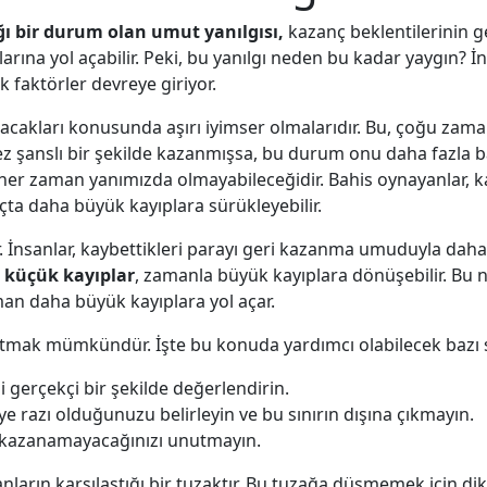
ğı bir durum olan umut yanılgısı,
kazanç beklentilerinin g
ıklarına yol açabilir. Peki, bu yanılgı neden bu kadar yayg
 faktörler devreye giriyor.
nacakları konusunda aşırı iyimser olmalarıdır. Bu, çoğu za
 kez şanslı bir şekilde kazanmışsa, bu durum onu daha fazla 
r zaman yanımızda olmayabileceğidir. Bahis oynayanlar, kayb
ta daha büyük kayıplara sürükleyebilir.
r. İnsanlar, kaybettikleri parayı geri kazanma umuduyla dah
 küçük kayıplar
, zamanla büyük kayıplara dönüşebilir. Bu 
man daha büyük kayıplara yol açar.
atmak mümkündür. İşte bu konuda yardımcı olabilecek bazı st
i gerçekçi bir şekilde değerlendirin.
razı olduğunuzu belirleyin ve bu sınırın dışına çıkmayın.
kazanamayacağınızı unutmayın.
nların karşılaştığı bir tuzaktır. Bu tuzağa düşmemek için di