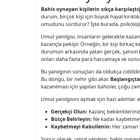
Bahis oynayan kişilerin sıkça karşılaştı
durum, birçok kişi için büyük hayal kırıkl
umudunu sürdürür? İşte burada, psikolojik
Umut yanılgısı, insanların gelecekte kaza
kazançla pekişir. Örneğin, bir kişi birkaç
durumun arkasında yatan gerçek, şansın he
onları daha fazla para harcamaya ve sonuç
Bu yanılgının sonuçları da oldukça ciddidi
Bu döngü, bir nehir gibi akar.
Başlangıçta
kazanılması için yapılan bahisler, çoğu za
Umut yanılgısını aşmak için bazı adımlar 
Gerçekçi Olun:
Kazanç beklentileriniz
Bütçe Belirleyin:
Ne kadar kaybetmeye 
Kaybetmeyi Kabullenin:
Her zaman 
Sonuç olarak, umut yanılgısı, bahis oynaya