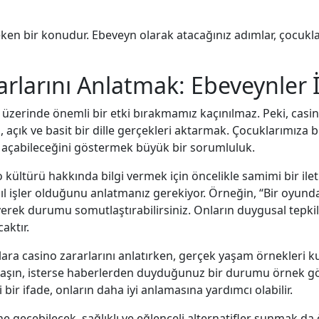
eken bir konudur. Ebeveyn olarak atacağınız adımlar, çocukla
rlarını Anlatmak: Ebeveynler İç
zerinde önemli bir etki bırakmamız kaçınılmaz. Peki, casino g
n, açık ve basit bir dille gerçekleri aktarmak. Çocuklarımıza 
 açabileceğini göstermek büyük bir sorumluluk.
o kültürü hakkında bilgi vermek için öncelikle samimi bir il
nasıl işler olduğunu anlatmanız gerekiyor. Örneğin, “Bir oyu
yerek durumu somutlaştırabilirsiniz. Onların duygusal tepki
aktır.
lara casino zararlarını anlatırken, gerçek yaşam örnekleri ku
aylaşın, isterse haberlerden duyduğunuz bir durumu örnek g
ir ifade, onların daha iyi anlamasına yardımcı olabilir.
ne geçebilecek, sağlıklı ve eğlenceli alternatifler sunmak da