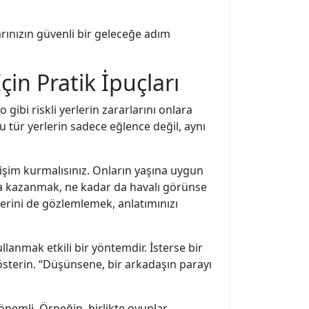
rınızın güvenli bir geleceğe adım
in Pratik İpuçları
ibi riskli yerlerin zararlarını onlara
bu tür yerlerin sadece eğlence değil, aynı
etişim kurmalısınız. Onların yaşına uygun
nda kazanmak, ne kadar da havalı görünse
lerini de gözlemlemek, anlatımınızı
llanmak etkili bir yöntemdir. İsterse bir
österin. “Düşünsene, bir arkadaşın parayı
 önemli. Örneğin, birlikte oyunlar