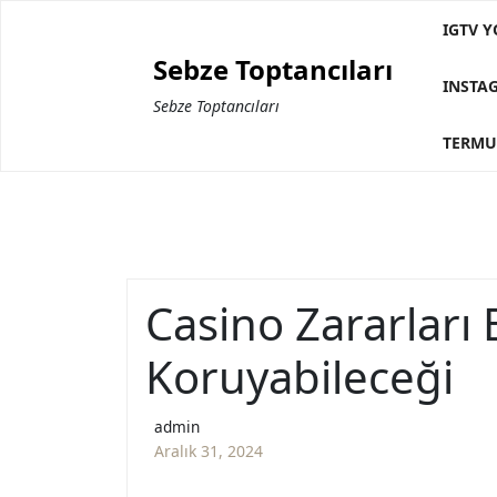
Skip
IGTV Y
to
Sebze Toptancıları
content
INSTA
Sebze Toptancıları
TERMU
Casino Zararları 
Koruyabileceği
admin
Aralık 31, 2024