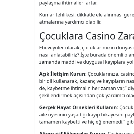
paylaşma ihtimalleri artar.
Kumar tehlikesi, dikkatle ele alınması ger
atmalarına yardımcı olabilir.
Çocuklara Casino Zara
Ebeveynler olarak, çocuklarımızın dünyası ü
nasıl anlatabiliriz? İşte burada önemli ola
zamanda maddi ve duygusal kayıplara yol
Açık İletişim Kurun
: Çocuklarınıza, casin
bir dil kullanarak, kazanç ve kayıpların 
de, kaybetme ihtimalin her zaman var,” di
şekillendirmek açısından çok yardımcı olac
Gerçek Hayat Örnekleri Kullanın
: Çocuk
aile üyesinin yaşadığı kayıp hikayesini p
tamamen kaybetti ve hiç eğlenemedi,” gibi b
Alternatif Eğlenceler Sunun
: Casino yeri