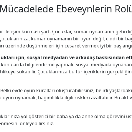
e Mücadelede Ebeveynlerin Rolü
ir iletişim kurması şart. Çocuklar, kumar oynamanın getirdiği
ocuklarınıza, kumar oynamanın bir oyun değil, ciddi bir bağım
 üzerinde düşünmeleri için cesaret vermek iyi bir başlangıç 
dukları için, sosyal medyadan ve arkadaş baskısından etki
ibi konularda bilgilendirme yapmalı. Sosyal medyada oynana
tehlikeye sokabilir. Çocuklarınıza bu tür içeriklerin gerçekliğ
Belki evde oyun kuralları oluşturabilirsiniz; belirli yaşlard
 oyun oynamak, bağımlılıkla ilgili riskleri azaltabilir. Bu aktiv
larınıza yol gösterici bir baba ya da anne olma görevini üstle
nmesini önleyebilirsiniz.