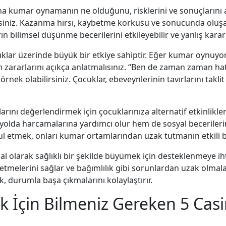
a kumar oynamanın ne olduğunu, risklerini ve sonuçlarını aç
irsiniz. Kazanma hırsı, kaybetme korkusu ve sonucunda oluşab
ın bilimsel düşünme becerilerini etkileyebilir ve yanlış kararl
uklar üzerinde büyük bir etkiye sahiptir. Eğer kumar oynuyor
 zararlarını açıkça anlatmalısınız. “Ben de zaman zaman ha
rnek olabilirsiniz. Çocuklar, ebeveynlerinin tavırlarını tak
rını değerlendirmek için çocuklarınıza alternatif etkinlikle
 yolda harcamalarına yardımcı olur hem de sosyal becerilerini
gul etmek, onları kumar ortamlarından uzak tutmanın etkili b
l olarak sağlıklı bir şekilde büyümek için desteklenmeye iht
tmelerini sağlar ve bağımlılık gibi sorunlardan uzak olmala
, durumla başa çıkmalarını kolaylaştırır.
k İçin Bilmeniz Gereken 5 Casi