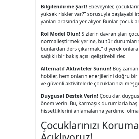
Bilgilendirme Şart!
Ebeveynler, çocukların
yüksek riskler var?” sorusuyla başlayabil
yanları arasında yer alıyor. Bunlar çocuklar
Rol Model Olun!
Sizlerin davranışları çoc
normalleştirmek yerine, bu tür durumların
bunlardan ders çıkarmak,” diyerek onlara ö
sağlıklı bir bakış açısı geliştirebilirler.
Alternatif Aktiviteler Sunun!
Boş zamanla
hobiler, hem onların enerjilerini doğru bir
ve güvenli aktivitelerle çocuklarınızı meş
Duygusal Destek Verin!
Çocuklar, duygusa
önem verin. Bu, karmaşık durumlarla baş e
hissettiklerini anlamalarına yardımcı olmak
Çocuklarınızı Koruma
Açıklıyoruz!