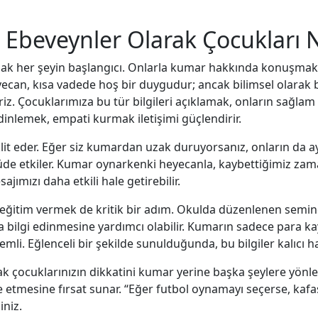
Ebeveynler Olarak Çocukları Na
urmak her şeyin başlangıcı. Onlarla kumar hakkında konuşmak
eyecan, kısa vadede hoş bir duygudur; ancak bilimsel olara
iriz. Çocuklarımıza bu tür bilgileri açıklamak, onların sağlam
dinlemek, empati kurmak iletişimi güçlendirir.
klit eder. Eğer siz kumardan uzak duruyorsanız, onların da ay
ölçüde etkiler. Kumar oynarkenki heyecanla, kaybettiğimiz z
ımızı daha etkili hale getirebilir.
ğitim vermek de kritik bir adım. Okulda düzenlenen seminer
bilgi edinmesine yardımcı olabilir. Kumarın sadece para ka
li. Eğlenceli bir şekilde sunulduğunda, bu bilgiler kalıcı hal
ak çocuklarınızın dikkatini kumar yerine başka şeylere yönlend
e etmesine fırsat sunar. “Eğer futbol oynamayı seçerse, kafa
iniz.