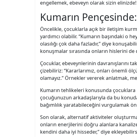
engellemek, ebeveyn olarak sizin elinizde!
Kumarın Pençesinde: 
Öncelikle, çocuklarla açık bir iletişim k
yardımcı olabilir. “Kumarın başındaki o h
olasılığı çok daha fazladır,” diye konuşabil
konuşmalar sırasında onların hislerini de 
Çocuklar, ebeveynlerinin davranışlarını ta
çizebiliriz: “Kararlarımız, onları önemli 
olamayız.” Örnekler vererek anlatmak, mesaj
Kumarın tehlikeleri konusunda çocuklara e
çocuğunuzun arkadaşlarıyla da bu konuda 
bağımlılık yaratabileceğini vurgulamak önem
Son olarak, alternatif aktiviteler oluşturm
onların enerjilerini doğru alanlara kanaliz
kendini daha iyi hisseder,” diye ekleyebilirs