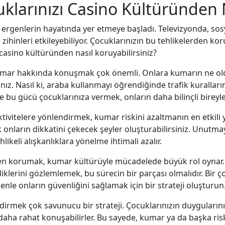
uklarınızı Casino Kültüründen
ergenlerin hayatında yer etmeye başladı. Televizyonda, so
 zihinleri etkileyebiliyor. Çocuklarınızın bu tehlikelerden 
 casino kültüründen nasıl koruyabilirsiniz?
kumar hakkında konuşmak çok önemli. Onlara kumarın ne oldu
ısınız. Nasıl ki, araba kullanmayı öğrendiğinde trafik kurall
r ve bu gücü çocuklarınıza vermek, onların daha bilinçli bireyle
 aktivitelere yönlendirmek, kumar riskini azaltmanın en etkili y
ak onların dikkatini çekecek şeyler oluşturabilirsiniz. Unutma
ikeli alışkanlıklara yönelme ihtimali azalır.
en korumak, kumar kültürüyle mücadelede büyük rol oynar. 
irdiklerini gözlemlemek, bu sürecin bir parçası olmalıdır. B
enle onların güvenliğini sağlamak için bir strateji oluşturun
endirmek çok savunucu bir strateji. Çocuklarınızın duygularını
aha rahat konuşabilirler. Bu sayede, kumar ya da başka riskli