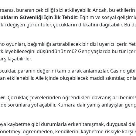
nız, buranın çekiciliği sizi etkileyebilir. Ancak, bu etkiler
ukların Güvenliği İçin İlk Tehdit
: Eğitim ve sosyal gelişim
kli değişen görüntüler, çocukların dikkatini dağıtabilir. Bu du
no oyunları, bağımlılığı artırabilecek bir dizi uyarıcı içerir. Y
etkileyebileceğini düşündünüz mü? Genç yaşlarda bu tür içerik
şılaşabilirler.
Çocuklar, paranın değerini tam olarak anlamazlar. Casino gibi
etkilenebilir. Aile içinde oluşabilecek maddi sıkıntılar, onla
ler
. Çocuklar, çevrelerinden öğrendikleri davranışları benims
rinde sorunlara yol açabilir. Kumara dair yanlış anlayışlar, ge
ya kaybetme gibi durumlarla erken tanışmak, duygusal dalg
önetmeyi öğrenmeden, kendilerini kaybetme riskiyle karşı karş