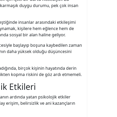
Bu karmaşık duygu durumu, pek çok insan
eştiğinde insanlar arasındaki etkileşimi
 oynamak, kişilere hem eğlence hem de
nda sosyal bir alan haline geliyor.
üncesiyle başlayıp boşuna kaybedilen zaman
nsının daha yüksek olduğu düşüncesini
madığında, birçok kişinin hayatında derin
klikten kopma riskini de göz ardı etmemeli.
k Etkileri
manın ardında yatan psikolojik etkiler
y erişim, belirsizlik ve ani kazançların