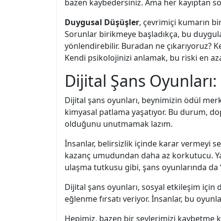
bazen kaybedersiniz. Ama her kayıptan son
Duygusal Düşüşler
, çevrimiçi kumarın bir
Sorunlar birikmeye başladıkça, bu duygula
yönlendirebilir. Buradan ne çıkarıyoruz? Ken
Kendi psikolojinizi anlamak, bu riski en a
Dijital Şans Oyunları
Dijital şans oyunları, beynimizin ödül mer
kimyasal patlama yaşatıyor. Bu durum, dopa
olduğunu unutmamak lazım.
İnsanlar, belirsizlik içinde karar vermeyi 
kazanç umudundan daha az korkutucu. Yani
ulaşma tutkusu gibi, şans oyunlarında da “bi
Dijital şans oyunları, sosyal etkileşim içi
eğlenme fırsatı veriyor. İnsanlar, bu oyun
Hepimiz, bazen bir şeylerimizi kaybetme 