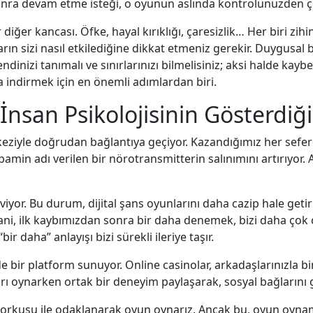
ra devam etme isteği, o oyunun aslında kontrolünüzden çık
 diğer kancası. Öfke, hayal kırıklığı, çaresizlik… Her biri zihi
rın sizi nasıl etkilediğine dikkat etmeniz gerekir. Duygusa
dinizi tanımalı ve sınırlarınızı bilmelisiniz; aksi halde kaybe
za indirmek için en önemli adımlardan biri.
: İnsan Psikolojisinin Gösterdi
keziyle doğrudan bağlantıya geçiyor. Kazandığımız her seferd
min adı verilen bir nörotransmitterin salınımını artırıyor.
seviyor. Bu durum, dijital şans oyunlarını daha cazip hale get
, ilk kaybımızdan sonra bir daha denemek, bizi daha çok ce
r daha” anlayışı bizi sürekli ileriye taşır.
n de bir platform sunuyor. Online casinolar, arkadaşlarınızla 
ları oynarken ortak bir deneyim paylaşarak, sosyal bağlarını
korkusu ile odaklanarak oyun oynarız. Ancak bu, oyun oyna