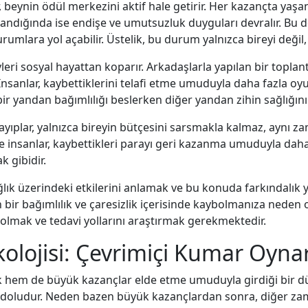
, beynin ödül merkezini aktif hale getirir. Her kazançta yaşan
andığında ise endişe ve umutsuzluk duyguları devralır. Bu d
umlara yol açabilir. Üstelik, bu durum yalnızca bireyi değil, 
yleri sosyal hayattan koparır. Arkadaşlarla yapılan bir toplant
nsanlar, kaybettiklerini telafi etme umuduyla daha fazla oyu
bir yandan bağımlılığı beslerken diğer yandan zihin sağlığını
yıplar, yalnızca bireyin bütçesini sarsmakla kalmaz, aynı zama
 ve insanlar, kaybettikleri parayı geri kazanma umuduyla daha 
k gibidir.
lık üzerindeki etkilerini anlamak ve bu konuda farkındalık y
ir bağımlılık ve çaresizlik içerisinde kaybolmanıza neden o
lmak ve tedavi yollarını araştırmak gerekmektedir.
kolojisi: Çevrimiçi Kumar Oyna
 hem de büyük kazançlar elde etme umuduyla girdiği bir d
e doludur. Neden bazen büyük kazançlardan sonra, diğer zaman