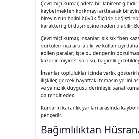
Çevrimiçi kumar, adeta bir labirent gibidi
kaybetmekten korkmayı arttırarak bireyin b
bireyin ruh halini büyük ölçüde değiştirebil
karakteri gibi düşmesine neden olabilir. Bu 
Çevrimiçi kumar, insanları sık sık “ben kaz
dürtülerimizi artırabilir ve kullanıcıyı d
edilen paralar; işte bu dengenin bozulmas
kazanır mıyım?” sorusu, bağımlılığı tetikleye
İnsanlar topluluklar içinde varlık gösterirl
ilişkiler, gerçek hayattaki temasın yerini a
ve yalnızlık duygusu derinleşir. sanal kuma
da tehdit eder.
Kumarın karanlık yanları arasında kaybolmam
pençedir.
Bağımlılıktan Hüsrana