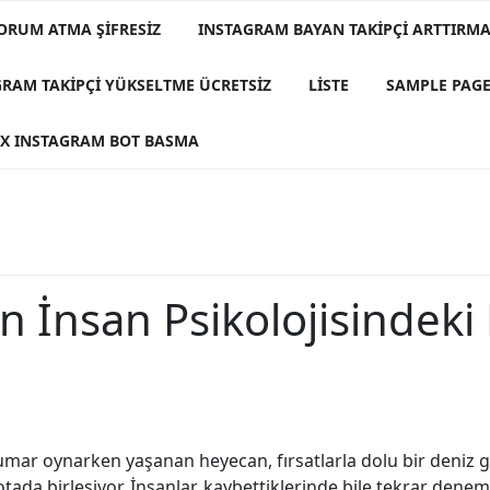
ORUM ATMA ŞIFRESIZ
INSTAGRAM BAYAN TAKIPÇI ARTTIRMA 
GRAM TAKIPÇI YÜKSELTME ÜCRETSIZ
LISTE
SAMPLE PAG
X INSTAGRAM BOT BASMA
 İnsan Psikolojisindeki 
umar oynarken yaşanan heyecan, fırsatlarla dolu bir deniz g
ada birleşiyor. İnsanlar, kaybettiklerinde bile tekrar deneme