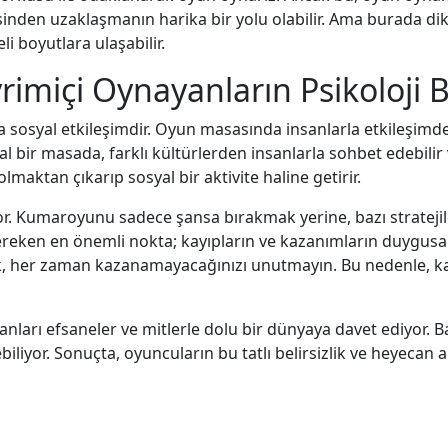
den uzaklaşmanın harika bir yolu olabilir. Ama burada dikk
li boyutlara ulaşabilir.
içi Oynayanların Psikoloji Bilg
sosyal etkileşimdir. Oyun masasında insanlarla etkileşimde 
anal bir masada, farklı kültürlerden insanlarla sohbet edebili
aktan çıkarıp sosyal bir aktivite haline getirir.
r. Kumaroyunu sadece şansa bırakmak yerine, bazı stratejil
ereken en önemli nokta; kayıpların ve kazanımların duygusal et
ak, her zaman kazanamayacağınızı unutmayın. Bu nedenle, 
sanları efsaneler ve mitlerle dolu bir dünyaya davet ediyor.
biliyor. Sonuçta, oyuncuların bu tatlı belirsizlik ve heyecan