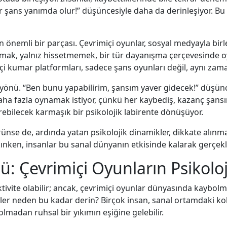
er şans yanımda olur!” düşüncesiyle daha da derinleşiyor. 
 önemli bir parçası. Çevrimiçi oyunlar, sosyal medyayla birl
laşmak, yalnız hissetmemek, bir tür dayanışma çerçevesinde
içi kumar platformları, sadece şans oyunları değil, aynı zama
li yönü. “Ben bunu yapabilirim, şansım yaver gidecek!” düş
e daha fazla oynamak istiyor, çünkü her kaybediş, kazanç şa
ürebilecek karmaşık bir psikolojik labirente dönüşüyor.
görünse de, ardında yatan psikolojik dinamikler, dikkate alın
yakınken, insanlar bu sanal dünyanın etkisinde kalarak gerçe
: Çevrimiçi Oyunların Psikoloji
aktivite olabilir; ancak, çevrimiçi oyunlar dünyasında kaybol
şimler neden bu kadar derin? Birçok insan, sanal ortamdaki kola
lmadan ruhsal bir yıkımın eşiğine gelebilir.