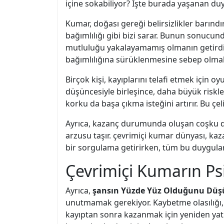
içine sokabiliyor? İşte burada yaşanan du
Kumar, doğası gereği belirsizlikler barındı
bağımlılığı gibi bizi sarar. Bunun sonucun
mutluluğu yakalayamamış olmanın getirdiği
bağımlılığına sürüklenmesine sebep olmak
Birçok kişi, kayıplarını telafi etmek için
düşüncesiyle birleşince, daha büyük riskl
korku da başa çıkma isteğini artırır. Bu ç
Ayrıca, kazanç durumunda oluşan coşku da
arzusu taşır. çevrimiçi kumar dünyası, kaz
bir sorgulama getirirken, tüm bu duygular
Çevrimiçi Kumarın Psi
Ayrıca,
şansın Yüzde Yüz Olduğunu Dü
unutmamak gerekiyor. Kaybetme olasılığı, 
kayıptan sonra kazanmak için yeniden yatır