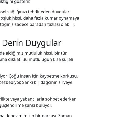
tığını gösterir.
nsel sağlığınızı tehdit eden duygular.
l boşluk hissi, daha fazla kumar oynamaya
ttiğiniz sadece paradan fazlası olabilir.
ği Derin Duygular
e aldığımız mutluluk hissi, bir tür
 Ama dikkat! Bu mutluluğun kısa süreli
iriyor. Çoğu insan için kaybetme korkusu,
zbediyor. Sanki bir dağcının zirveye
birlikte veya yabancılarla sohbet ederken
 güçlendirme şansı buluyor.
ma deneyimimizin bir parçası. Zaman