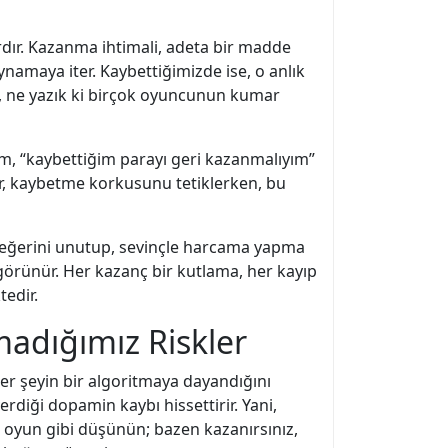
ardır. Kazanma ihtimali, adeta bir madde
namaya iter. Kaybettiğimizde ise, o anlık
ü, ne yazık ki birçok oyuncunun kumar
rum, “kaybettiğim parayı geri kazanmalıyım”
ar, kaybetme korkusunu tetiklerken, bu
 değerini unutup, sevinçle harcama yapma
 görünür. Her kazanç bir kutlama, her kayıp
edir.
madığımız Riskler
er şeyin bir algoritmaya dayandığını
diği dopamin kaybı hissettirir. Yani,
r oyun gibi düşünün; bazen kazanırsınız,