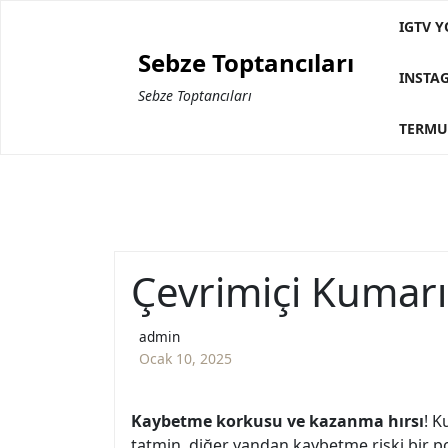
Skip
IGTV Y
to
Sebze Toptancıları
content
INSTA
Sebze Toptancıları
TERMU
Çevrimiçi Kumarın
admin
Ocak 10, 2025
Kaybetme korkusu ve kazanma hırsı
! K
tatmin, diğer yandan kaybetme riski bir pot