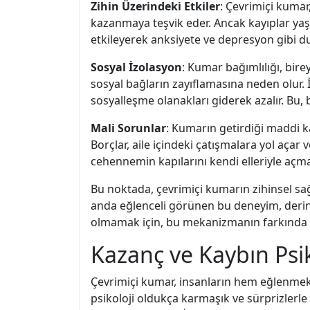
Zihin Üzerindeki Etkiler
: Çevrimiçi kumar
kazanmaya teşvik eder. Ancak kayıplar yaş
etkileyerek anksiyete ve depresyon gibi dur
Sosyal İzolasyon
: Kumar bağımlılığı, bire
sosyal bağların zayıflamasına neden olur. İ
sosyalleşme olanakları giderek azalır. Bu, 
Mali Sorunlar
: Kumarın getirdiği maddi ka
Borçlar, aile içindeki çatışmalara yol açar
cehennemin kapılarını kendi elleriyle açma
Bu noktada, çevrimiçi kumarın zihinsel sağ
anda eğlenceli görünen bu deneyim, derin b
olmamak için, bu mekanizmanın farkında o
Kazanç ve Kaybın Psi
Çevrimiçi kumar, insanların hem eğlenmek
psikoloji oldukça karmaşık ve sürprizlerl