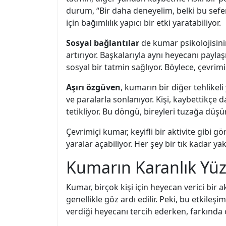
durum, “Bir daha deneyelim, belki bu sef
için bağımlılık yapıcı bir etki yaratabiliyor.
Sosyal bağlantılar
de kumar psikolojisinin
artırıyor. Başkalarıyla aynı heyecanı pay
sosyal bir tatmin sağlıyor. Böylece, çevrim
Aşırı özgüven
, kumarın bir diğer tehlike
ve paralarla sonlanıyor. Kişi, kaybettikç
tetikliyor. Bu döngü, bireyleri tuzağa düş
Çevrimiçi kumar, keyifli bir aktivite gibi 
yaralar açabiliyor. Her şey bir tık kadar 
Kumarın Karanlık Yüzü
Kumar, birçok kişi için heyecan verici bir 
genellikle göz ardı edilir. Peki, bu etkile
verdiği heyecanı tercih ederken, farkında o