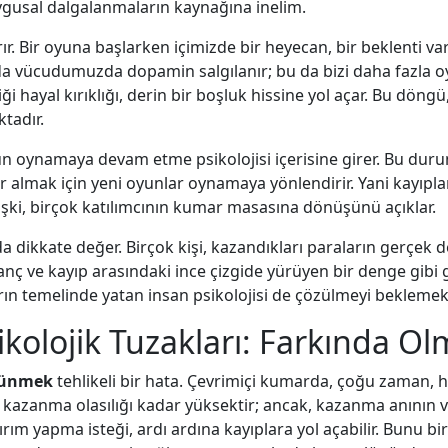
ygusal dalgalanmaların kaynağına inelim.
rır. Bir oyuna başlarken içimizde bir heyecan, bir beklenti v
da vücudumuzda dopamin salgılanır; bu da bizi daha fazla oy
 hayal kırıklığı, derin bir boşluk hissine yol açar. Bu döng
tadır.
 oyun oynamaya devam etme psikolojisi içerisine girer. Bu du
er almak için yeni oyunlar oynamaya yönlendirir. Yani kayıpl
elişki, birçok katılımcının kumar masasına dönüşünü açıklar.
 dikkate değer. Birçok kişi, kazandıkları paraların gerçek
anç ve kayıp arasındaki ince çizgide yürüyen bir denge gibi
ın temelinde yatan insan psikolojisi de çözülmeyi beklemekt
kolojik Tuzakları: Farkında Ol
şünmek
tehlikeli bir hata. Çevrimiçi kumarda, çoğu zaman, h
kazanma olasılığı kadar yüksektir; ancak, kazanma anının ver
ım yapma isteği, ardı ardına kayıplara yol açabilir. Bunu bi