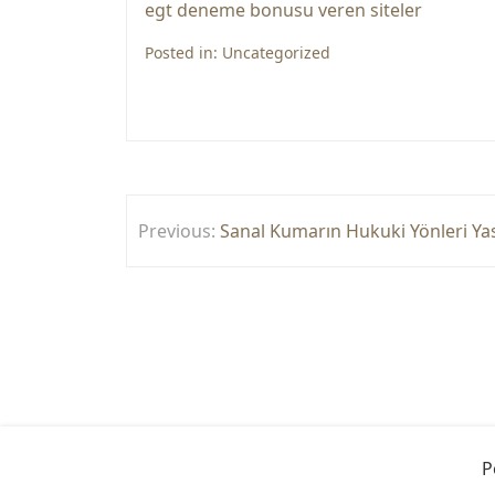
egt deneme bonusu veren siteler
Posted in:
Uncategorized
Yazı
Previous:
Sanal Kumarın Hukuki Yönleri Ya
gezinmesi
P