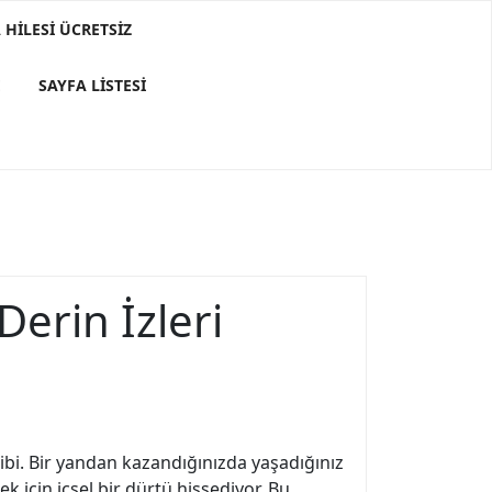
HILESI ÜCRETSIZ
E
SAYFA LISTESI
Derin İzleri
ibi. Bir yandan kazandığınızda yaşadığınız
k için içsel bir dürtü hissediyor. Bu