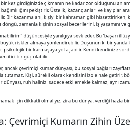
r; bir kez girdiğinizde çıkmanın ne kadar zor olduğunu anlam
ağımlılığını pekiştirir. Üstelik, kazanç anları ve kayıplar a
ir. Bir kazanma anı, kişiyi bir kahraman gibi hissettirirken, k
döngü, zamanla kişinin sosyal becerilerini, iş yaşamını ve gen
anabilirim” düşüncesiyle yanılgıya sevk eder. Bu 'başarı illü
aha büyük riskler almaya yönlendirebilir. Düşünün ki bir yand
ı, psikolojik bir karmaşaya yol açabilir. Kendi kendinize s
n itici bir güç olabilir.
er, ancak çevrimiçi kumar dünyası, bu sosyal bağları zayıflata
sla tutamaz. Kişi, sürekli olarak kendisini izole hale getirir, 
r dünyası, ruh halinizi sadece etkilemekle kalmaz, aynı zaman
ak için dikkatli olmalıyız; zira bu dünya, verdiği hazla birl
: Çevrimiçi Kumarın Zihin Üzer