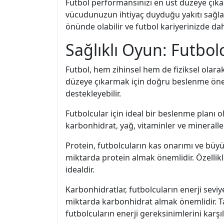
Futbol performansınızı en üst düzeye çıka
vücudunuzun ihtiyaç duyduğu yakıtı sağlama
önünde olabilir ve futbol kariyerinizde dah
Sağlıklı Oyun: Futbolc
Futbol, hem zihinsel hem de fiziksel olara
düzeye çıkarmak için doğru beslenme önemli
destekleyebilir.
Futbolcular için ideal bir beslenme planı
karbonhidrat, yağ, vitaminler ve mineraller
Protein, futbolcuların kas onarımı ve büyüm
miktarda protein almak önemlidir. Özellikle
idealdir.
Karbonhidratlar, futbolcuların enerji sevi
miktarda karbonhidrat almak önemlidir. Tam
futbolcuların enerji gereksinimlerini karşı