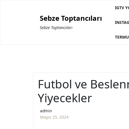
Skip
IGTV Y
to
Sebze Toptancıları
content
INSTA
Sebze Toptancıları
TERMU
Futbol ve Besle
Yiyecekler
admin
Mayıs 25, 2024