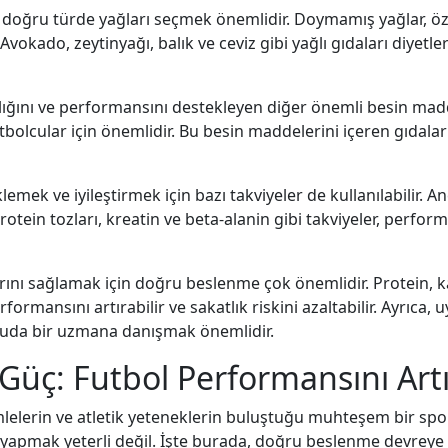
k doğru türde yağları seçmek önemlidir. Doymamış yağlar, öze
. Avokado, zeytinyağı, balık ve ceviz gibi yağlı gıdaları diyetl
ğlığını ve performansını destekleyen diğer önemli besin madde
tbolcular için önemlidir. Bu besin maddelerini içeren gıdaları
mek ve iyileştirmek için bazı takviyeler de kullanılabilir. An
otein tozları, kreatin ve beta-alanin gibi takviyeler, perform
arını sağlamak için doğru beslenme çok önemlidir. Protein, k
formansını artırabilir ve sakatlık riskini azaltabilir. Ayrıca,
nuda bir uzmana danışmak önemlidir.
Güç: Futbol Performansını Artı
amlelerin ve atletik yeteneklerin buluştuğu muhteşem bir spo
yapmak yeterli değil. İşte burada, doğru beslenme devreye 