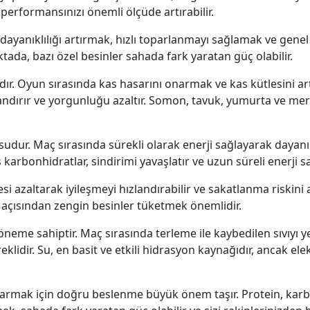
erformansınızı önemli ölçüde artırabilir.
 dayanıklılığı artırmak, hızlı toparlanmayı sağlamak ve gene
oktada, bazı özel besinler sahada fark yaratan güç olabilir.
şıdır. Oyun sırasında kas hasarını onarmak ve kas kütlesini ar
zlandırır ve yorgunluğu azaltır. Somon, tavuk, yumurta ve me
dur. Maç sırasında sürekli olarak enerji sağlayarak dayanıklıl
karbonhidratlar, sindirimi yavaşlatır ve uzun süreli enerji sa
si azaltarak iyileşmeyi hızlandırabilir ve sakatlanma riskini a
ar açısından zengin besinler tüketmek önemlidir.
ti öneme sahiptir. Maç sırasında terleme ile kaybedilen sıvıyı
idir. Su, en basit ve etkili hidrasyon kaynağıdır, ancak elek
armak için doğru beslenme büyük önem taşır. Protein, karbon