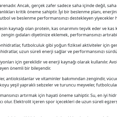
 arenadır. Ancak, gerçek zafer sadece saha içinde değil, saha
ıkları kritik öneme sahiptir. İyi bir beslenme planı, enerjini
İşte futbol ve beslenme performansınızı destekleyen yiyecekle
esin kaynağı olan protein, kas onarımını teşvik eder ve kas k
 zengin gıdaları diyetinize eklemek, performansınızı artırabil
idratlar, futbolculuk gibi yoğun fiziksel aktiviteler için gere
dratlar, uzun süreli enerji sağlar ve performansınızı sürd
onları için gereklidir ve enerji kaynağı olarak kullanılır. Avo
yen önemli bir bileşendir.
er, antioksidanlar ve vitaminler bakımından zengindir, vücu
e koyu yeşil yapraklı sebzeler ve turuncu meyveler, futbolcula
ansınızı artırmak için hayati öneme sahiptir. Su, en iyi hid
ı olur. Elektrolit içeren spor içecekleri de uzun süreli egzer