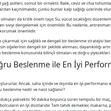
ğ asitleri, somut bir örnektir. Balık, ceviz ve chia tohumları
rdan kaçınılmalıdır, çünkü bunlar kalp sağlığı üzerinde olums
e olmaları da kritik önem taşır. Su, vücut sıcaklığını düzenle
len sıvıyı dengelemek için önemlidir. Bu nedenle, antrenman 
 korumak önemlidir.
çıkarmak için sağlıklı ve dengeli bir beslenme stratejisi be
n öğelerinin dengeli bir şekilde alınması, dayanıklılığı artırab
rın beslenme konusunda bilinçli olmaları ve doğru yiyecekleri
ğru Beslenme ile En İyi Perfor
i oluştururlar. Ancak, saha içinde ve dışında en iyi performan
ru beslenme nedir ve nasıl sağlanır?
rı oldukça yüksektir. 90 dakika boyunca süren tempolu bir ma
bolcuların en iyi dostlarıdır. Tam tahıllı ekmekler, makarna,