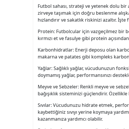
Futbol sahası, strateji ve yetenek dolu bir
zirveye taşımak için doğru beslenme alışkanl
hızlandırır ve sakatlık riskinizi azaltır. 
Protein: Futbolcular için vazgeçilmez bir b
kırmızı et ve fasulye gibi protein açısından
Karbonhidratlar: Enerji deposu olan karbonh
makarna ve patates gibi kompleks karbonhi
Yağlar: Sağlıklı yağlar, vücudunuzun fonksiy
doymamış yağlar, performansınızı destekle
Meyve ve Sebzeler: Renkli meyve ve sebzel
bağışıklık sisteminizi güçlendirir. Özellikl
Sıvılar: Vücudunuzu hidrate etmek, perform
kaybettiğiniz sıvıyı yerine koymaya yardımc
kazanmanıza yardımcı olabilir.