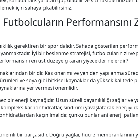
ek, sahada fark yaratan güç olabilir ve sizi rakiplerinizden 
lemek için sahaya çıkabilirsiniz.
: Futbolcuların Performansını 
lılık gerektiren bir spor dalıdır. Sahada gösterilen perfor
yanmaktadır. İyi bir beslenme stratejisi, futbolcuların zirve
 performansını en üst düzeye çıkaran yiyecekler nelerdir?
naklarından biridir. Kas onarımı ve yeniden yapılanma sürecin
 ürünleri ve soya gibi bitkisel kaynaklar da yüksek kalitede p
kaynaklarına yer vermesi önemlidir.
ez bir enerji kaynağıdır. Uzun süreli dayanıklılığı sağlar ve 
i kompleks karbonhidratlar, sindirimi yavaşlatarak enerjiyi 
bonhidratlardan kaçınılmalıdır, çünkü bunlar ani enerji patla
nemli bir parçasıdır. Doğru yağlar, hücre membranlarının ya