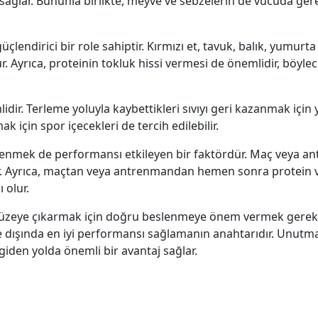
de sağlar. Bununla birlikte, meyve ve sebzelerin de vücuda ger
üçlendirici bir role sahiptir. Kırmızı et, tavuk, balık, yumurt
. Ayrıca, proteinin tokluk hissi vermesi de önemlidir, böyle
lidir. Terleme yoluyla kaybettikleri sıvıyı geri kazanmak içi
ak için spor içecekleri de tercih edilebilir.
lenmek de performansı etkileyen bir faktördür. Maç veya a
r. Ayrıca, maçtan veya antrenmandan hemen sonra protein ve
 olur.
düzeye çıkarmak için doğru beslenmeye önem vermek gereklid
ve dışında en iyi performansı sağlamanın anahtarıdır. Unutma
giden yolda önemli bir avantaj sağlar.