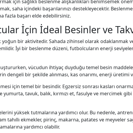
rmak için sağlıklı beslenme alışkanlıkları benimsemek önem
k, saha içindeki başarılarınızı destekleyecektir. Beslenmen
a fazla başarı elde edebilirsiniz.
ular İçin İdeal Besinler ve Tak
k yoğun bir aktivitedir. Sahada zihinsel olarak odaklanmak v
dir. İyi bir beslenme düzeni, futbolcuların enerji seviyeler
 oluştururken, vücudun ihtiyaç duyduğu temel besin maddeler
in dengeli bir şekilde alınması, kas onarımı, enerji üretimi v
esi için temel bir besindir. Egzersiz sonrası kasları onarmak
 yumurta, tavuk, balık, kırmızı et, fasulye ve mercimek gibi 
yelerini yüksek tutmalarına yardımcı olur. Bu nedenle, antre
 tahıllı ekmekler, pirinç, makarna, patates ve meyveler sağ
lamalarına yardımcı olabilir.