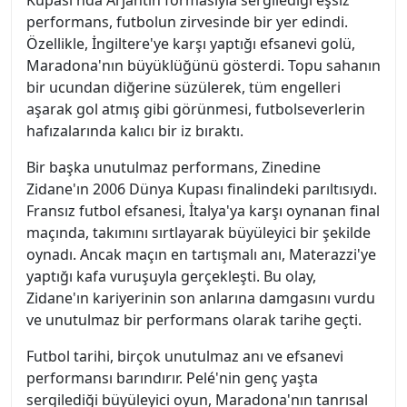
Kupası'nda Arjantin formasıyla sergilediği eşsiz
performans, futbolun zirvesinde bir yer edindi.
Özellikle, İngiltere'ye karşı yaptığı efsanevi golü,
Maradona'nın büyüklüğünü gösterdi. Topu sahanın
bir ucundan diğerine süzülerek, tüm engelleri
aşarak gol atmış gibi görünmesi, futbolseverlerin
hafızalarında kalıcı bir iz bıraktı.
Bir başka unutulmaz performans, Zinedine
Zidane'ın 2006 Dünya Kupası finalindeki parıltısıydı.
Fransız futbol efsanesi, İtalya'ya karşı oynanan final
maçında, takımını sırtlayarak büyüleyici bir şekilde
oynadı. Ancak maçın en tartışmalı anı, Materazzi'ye
yaptığı kafa vuruşuyla gerçekleşti. Bu olay,
Zidane'ın kariyerinin son anlarına damgasını vurdu
ve unutulmaz bir performans olarak tarihe geçti.
Futbol tarihi, birçok unutulmaz anı ve efsanevi
performansı barındırır. Pelé'nin genç yaşta
sergilediği büyüleyici oyun, Maradona'nın tanrısal