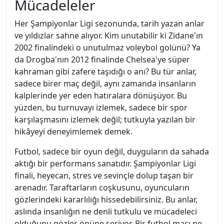
Mücadeleler
Her Şampiyonlar Ligi sezonunda, tarih yazan anlar
ve yıldızlar sahne alıyor. Kim unutabilir ki Zidane'ın
2002 finalindeki o unutulmaz voleybol golünü? Ya
da Drogba'nın 2012 finalinde Chelsea'ye süper
kahraman gibi zafere taşıdığı o anı? Bu tür anlar,
sadece birer maç değil, aynı zamanda insanların
kalplerinde yer eden hatıralara dönüşüyor. Bu
yüzden, bu turnuvayı izlemek, sadece bir spor
karşılaşmasını izlemek değil; tutkuyla yazılan bir
hikâyeyi deneyimlemek demek.
Futbol, sadece bir oyun değil, duyguların da sahada
aktığı bir performans sanatıdır. Şampiyonlar Ligi
finali, heyecan, stres ve sevinçle dolup taşan bir
arenadır. Taraftarların coşkusunu, oyuncuların
gözlerindeki kararlılığı hissedebilirsiniz. Bu anlar,
aslında insanlığın ne denli tutkulu ve mücadeleci
olduğunu gözler önüne seriyor. Bir futbol maçı ne