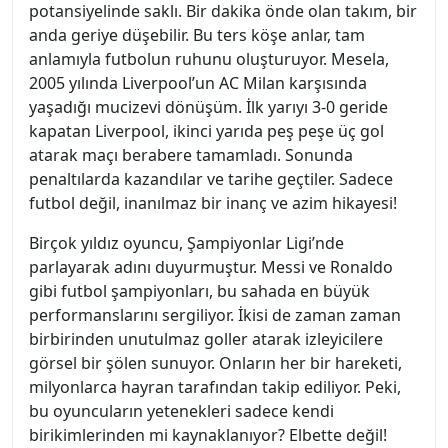
potansiyelinde saklı. Bir dakika önde olan takım, bir
anda geriye düşebilir. Bu ters köşe anlar, tam
anlamıyla futbolun ruhunu oluşturuyor. Mesela,
2005 yılında Liverpool’un AC Milan karşısında
yaşadığı mucizevi dönüşüm. İlk yarıyı 3-0 geride
kapatan Liverpool, ikinci yarıda peş peşe üç gol
atarak maçı berabere tamamladı. Sonunda
penaltılarda kazandılar ve tarihe geçtiler. Sadece
futbol değil, inanılmaz bir inanç ve azim hikayesi!
Birçok yıldız oyuncu, Şampiyonlar Ligi’nde
parlayarak adını duyurmuştur. Messi ve Ronaldo
gibi futbol şampiyonları, bu sahada en büyük
performanslarını sergiliyor. İkisi de zaman zaman
birbirinden unutulmaz goller atarak izleyicilere
görsel bir şölen sunuyor. Onların her bir hareketi,
milyonlarca hayran tarafından takip ediliyor. Peki,
bu oyuncuların yetenekleri sadece kendi
birikimlerinden mi kaynaklanıyor? Elbette değil!