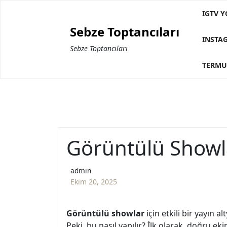
Skip
IGTV Y
to
Sebze Toptancıları
content
INSTA
Sebze Toptancıları
TERMU
Görüntülü Showla
admin
Ekim 20, 2025
Görüntülü showlar
için etkili bir yayın 
Peki, bu nasıl yapılır? İlk olarak, doğru eki