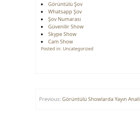
Görüntülü Şov
Whatsapp Şov
Şov Numarası
Güvenilir Show
Skype Show
Cam Show
Posted in:
Uncategorized
Yazı
Previous:
Görüntülü Showlarda Yayın Anali
gezinmesi