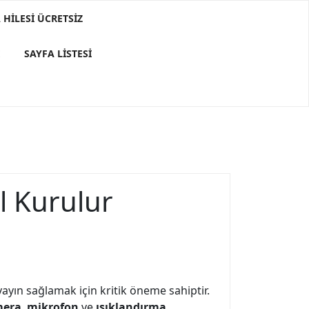
HILESI ÜCRETSIZ
E
SAYFA LISTESI
l Kurulur
 yayın sağlamak için kritik öneme sahiptir.
era
,
mikrofon
ve
ışıklandırma