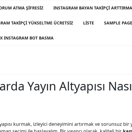
ORUM ATMA ŞIFRESIZ
INSTAGRAM BAYAN TAKIPÇI ARTTIRMA 
GRAM TAKIPÇI YÜKSELTME ÜCRETSIZ
LISTE
SAMPLE PAG
X INSTAGRAM BOT BASMA
rda Yayın Altyapısı Nası
altyapısı kurmak, izleyici deneyimini artırmak ve sorunsuz bir
pman seçimi ile başlayalım. Bir yayıncı olarak, kaliteli bir
kam