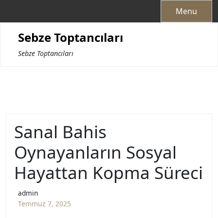
Skip
Menu
to
content
Sebze Toptancıları
Sebze Toptancıları
Sanal Bahis
Oynayanların Sosyal
Hayattan Kopma Süreci
admin
Temmuz 7, 2025