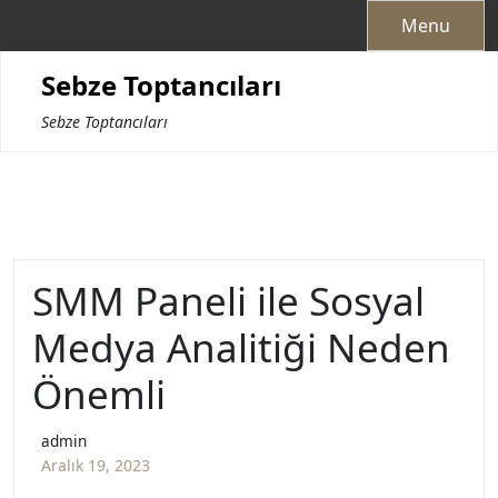
Skip
Menu
to
content
Sebze Toptancıları
Sebze Toptancıları
SMM Paneli ile Sosyal
Medya Analitiği Neden
Önemli
admin
Aralık 19, 2023