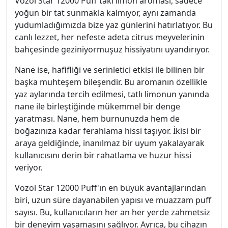
Vozol Star 12000 Puff'taki limon aroması, sadece
yoğun bir tat sunmakla kalmıyor, aynı zamanda
yudumladığımızda bize yaz günlerini hatırlatıyor. Bu
canlı lezzet, her nefeste adeta citrus meyvelerinin
bahçesinde geziniyormuşuz hissiyatını uyandırıyor.
Nane ise, hafifliği ve serinletici etkisi ile bilinen bir
başka muhteşem bileşendir. Bu aromanın özellikle
yaz aylarında tercih edilmesi, tatlı limonun yanında
nane ile birleştiğinde mükemmel bir denge
yaratması. Nane, hem burnunuzda hem de
boğazınıza kadar ferahlama hissi taşıyor. İkisi bir
araya geldiğinde, inanılmaz bir uyum yakalayarak
kullanıcısını derin bir rahatlama ve huzur hissi
veriyor.
Vozol Star 12000 Puff'ın en büyük avantajlarından
biri, uzun süre dayanabilen yapısı ve muazzam puff
sayısı. Bu, kullanıcıların her an her yerde zahmetsiz
bir deneyim yaşamasını sağlıyor. Ayrıca, bu cihazın